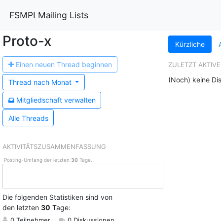
FSMPI Mailing Lists
Proto-x
Kürzliche
Einen n
euen Thread beginnen
ZULETZT AKTIVE
(Noch) keine Di
Thread nach
Monat
Mitgliedschaft
verwalten
Alle Threads
AKTIVITÄTSZUSAMMENFASSUNG
Posting-Umfang der letzten
30
Tage.
Die folgenden Statistiken sind von
den letzten
30
Tage:
0 Teilnehmer
0 Diskussionen